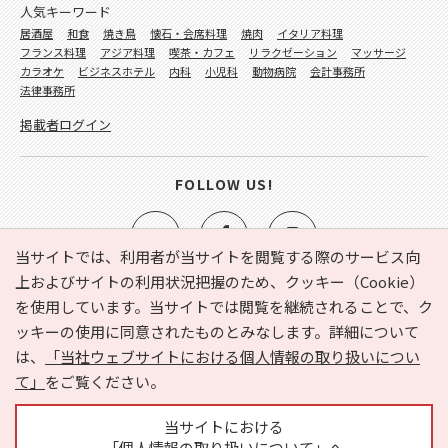
人気キーワード
居酒屋
和食
焼き鳥
懐石・会席料理
焼肉
イタリア料理
フランス料理
アジア料理
喫茶・カフェ
リラクゼーション
マッサージ
カラオケ
ビジネスホテル
内科
小児科
動物病院
会計事務所
法律事務所
掲載者ログイン
FOLLOW US!
当サイトでは、利用者が当サイトを閲覧する際のサービス向
上およびサイトの利用状況把握のため、クッキー（Cookie）
を使用しています。当サイトでは閲覧を継続されることで、ク
e-NAVITA（イーナビタ）とは？
お気に入り
ヘルプ
ッキーの使用に同意されたものとみなします。詳細について
利用規約
個人情報の取り扱いについて
運営会社
は、
「当社ウェブサイトにおける個人情報の取り扱いについ
サイトマップ
広告掲載に関するお問い合わせ
て」
をご覧ください。
サイトの内容に関するお問い合わせ
当サイトにおける
「個人情報の取り扱いについて」へ