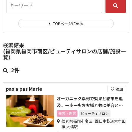
TOPページに戻る
検索結果
(福岡県福岡市南区/ビューティサロンの店舗/施設一
覧）
2件
pas a pas Marie
追加
オーガニック素材で効果と結果を追
及。一歩一歩お客様と共に美容と健
康を作る。
美容・理容
ビューティサロン
福岡県福岡市南区 西日本鉄道大牟田
線 大橋駅