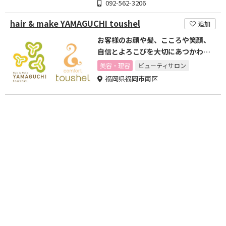
092-562-3206
hair & make YAMAGUCHI toushel
追加
お客様のお顔や髪、こころや笑顔、
自信とよろこびを大切にあつかわせ
ていただく美容室
美容・理容
ビューティサロン
福岡県福岡市南区