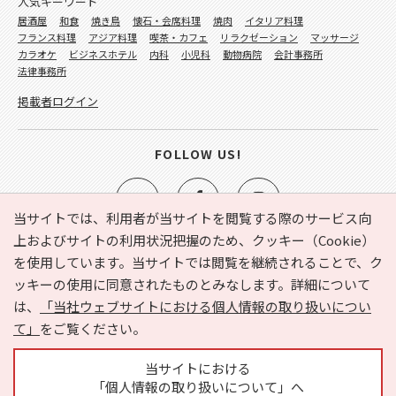
人気キーワード
居酒屋
和食
焼き鳥
懐石・会席料理
焼肉
イタリア料理
フランス料理
アジア料理
喫茶・カフェ
リラクゼーション
マッサージ
カラオケ
ビジネスホテル
内科
小児科
動物病院
会計事務所
法律事務所
掲載者ログイン
FOLLOW US!
当サイトでは、利用者が当サイトを閲覧する際のサービス向
上およびサイトの利用状況把握のため、クッキー（Cookie）
を使用しています。当サイトでは閲覧を継続されることで、ク
e-NAVITA（イーナビタ）とは？
お気に入り
ヘルプ
ッキーの使用に同意されたものとみなします。詳細について
利用規約
個人情報の取り扱いについて
運営会社
は、
「当社ウェブサイトにおける個人情報の取り扱いについ
サイトマップ
広告掲載に関するお問い合わせ
て」
をご覧ください。
サイトの内容に関するお問い合わせ
当サイトにおける
「個人情報の取り扱いについて」へ