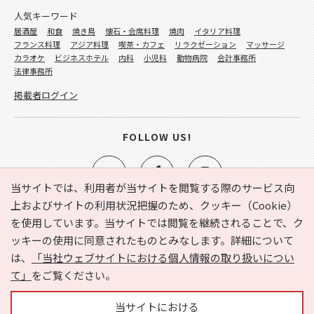
人気キーワード
居酒屋
和食
焼き鳥
懐石・会席料理
焼肉
イタリア料理
フランス料理
アジア料理
喫茶・カフェ
リラクゼーション
マッサージ
カラオケ
ビジネスホテル
内科
小児科
動物病院
会計事務所
法律事務所
掲載者ログイン
FOLLOW US!
当サイトでは、利用者が当サイトを閲覧する際のサービス向
上およびサイトの利用状況把握のため、クッキー（Cookie）
を使用しています。当サイトでは閲覧を継続されることで、ク
e-NAVITA（イーナビタ）とは？
お気に入り
ヘルプ
ッキーの使用に同意されたものとみなします。詳細について
利用規約
個人情報の取り扱いについて
運営会社
は、
「当社ウェブサイトにおける個人情報の取り扱いについ
サイトマップ
広告掲載に関するお問い合わせ
て」
をご覧ください。
サイトの内容に関するお問い合わせ
当サイトにおける