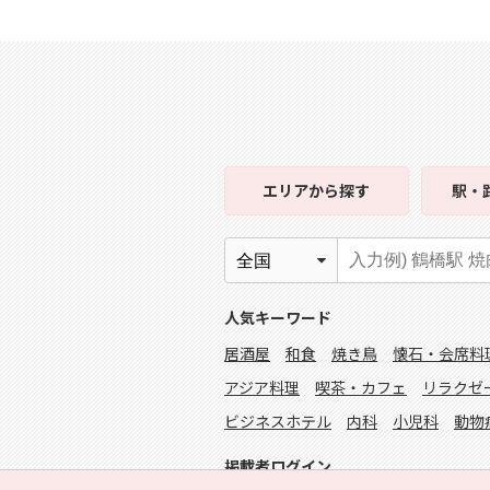
エリア
から探す
駅・
人気キーワード
居酒屋
和食
焼き鳥
懐石・会席料
アジア料理
喫茶・カフェ
リラクゼ
ビジネスホテル
内科
小児科
動物
掲載者ログイン