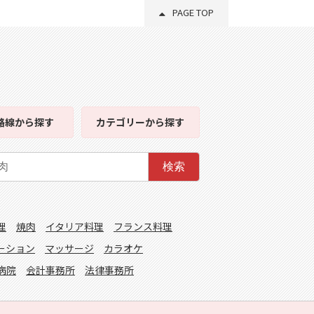
PAGE TOP
路線
から探す
カテゴリー
から探す
検索
理
焼肉
イタリア料理
フランス料理
ーション
マッサージ
カラオケ
病院
会計事務所
法律事務所