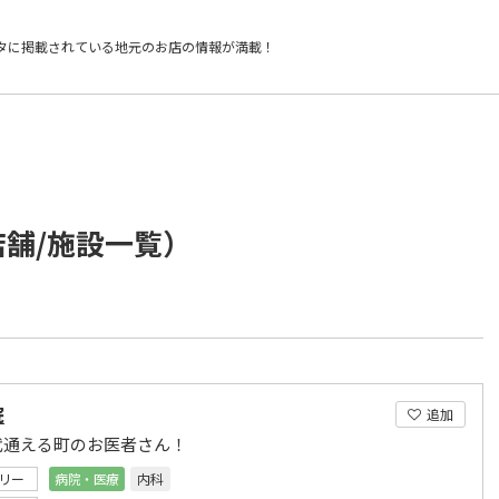
タに掲載されている
地元のお店の情報が満載！
店舗/施設一覧）
院
追加
代通える町のお医者さん！
リー
病院・医療
内科