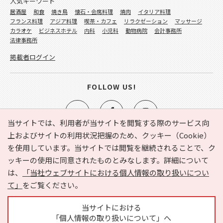
人気キーワード
居酒屋
和食
焼き鳥
懐石・会席料理
焼肉
イタリア料理
フランス料理
アジア料理
喫茶・カフェ
リラクゼーション
マッサージ
カラオケ
ビジネスホテル
内科
小児科
動物病院
会計事務所
法律事務所
掲載者ログイン
FOLLOW US!
当サイトでは、利用者が当サイトを閲覧する際のサービス向
上およびサイトの利用状況把握のため、クッキー（Cookie）
を使用しています。当サイトでは閲覧を継続されることで、ク
e-NAVITA（イーナビタ）とは？
お気に入り
ヘルプ
ッキーの使用に同意されたものとみなします。詳細について
利用規約
個人情報の取り扱いについて
運営会社
は、
「当社ウェブサイトにおける個人情報の取り扱いについ
サイトマップ
広告掲載に関するお問い合わせ
て」
をご覧ください。
サイトの内容に関するお問い合わせ
当サイトにおける
「個人情報の取り扱いについて」へ