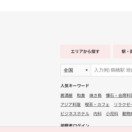
エリア
から探す
駅・
人気キーワード
居酒屋
和食
焼き鳥
懐石・会席料
アジア料理
喫茶・カフェ
リラクゼ
ビジネスホテル
内科
小児科
動物
掲載者ログイン