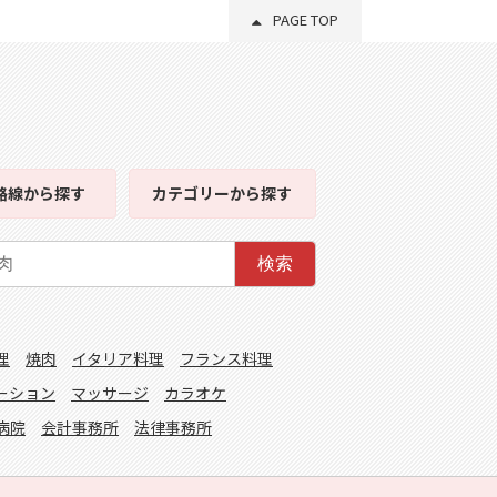
PAGE TOP
路線
から探す
カテゴリー
から探す
検索
理
焼肉
イタリア料理
フランス料理
ーション
マッサージ
カラオケ
病院
会計事務所
法律事務所