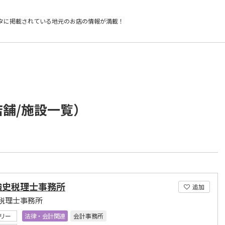
タに掲載されている
地元のお店の情報が満載！
店舗/施設一覧）
強史税理士事務所
追加
税理士事務所
リー
法律・会計関連
会計事務所