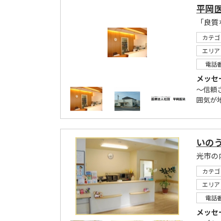
平岡
カテゴ
エリア
電話
メッセ
～信頼
囲気が
いの
光市の
カテゴ
エリア
電話
メッセ