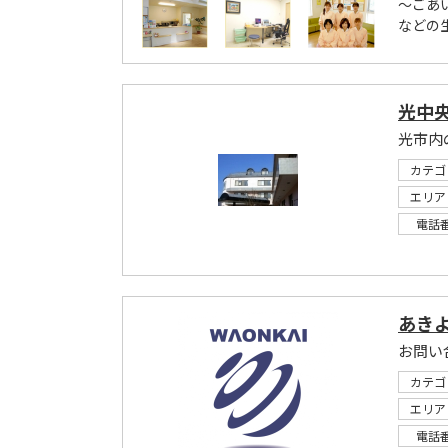
～ごあ
などの
光中
光市内
カテゴ
エリア
電話
あき
お問い
カテゴ
エリア
電話