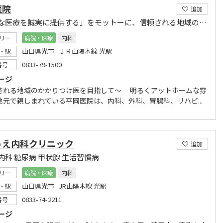
医院
追加
「良質な医療を誠実に提供する」をモットーに、信頼される地域のかかりつけ医を目指しています。
リー
病院・医療
内科
山口県光市 ＪＲ山陽本線 光駅
・駅
0833-79-1500
番号
ージ
される地域のかかりつけ医を目指して～ 明るくアットホームな雰
地元で親しまれている平岡医院は、内科、外科、胃腸科、リハビ...
うえ内科クリニック
追加
内科 糖尿病 甲状腺 生活習慣病
リー
病院・医療
内科
山口県光市 JR山陽本線 光駅
・駅
0833-74-2211
番号
ージ