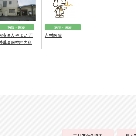
病院・医療
病院・医療
医療法人やよい 河
吉村医院
村循環器神経内科
エリア
から探す
駅・