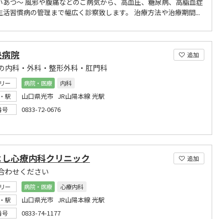
いあつ～ 風邪や腹痛などのご病気から、高血圧、糖尿病、高脂血症
生活習慣病の管理まで幅広く診察致します。 治療方法や治療期間...
央病院
追加
の内科・外科・整形外科・肛門科
リー
病院・医療
内科
山口県光市 JR山陽本線 光駅
・駅
0833-72-0676
番号
よし心療内科クリニック
追加
合わせください
リー
病院・医療
心療内科
山口県光市 JR山陽本線 光駅
・駅
0833-74-1177
番号