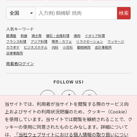
検索
人気キーワード
居酒屋
和食
焼き鳥
懐石・会席料理
焼肉
イタリア料理
フランス料理
アジア料理
喫茶・カフェ
リラクゼーション
マッサージ
カラオケ
ビジネスホテル
内科
小児科
動物病院
会計事務所
法律事務所
掲載者ログイン
FOLLOW US!
当サイトでは、利用者が当サイトを閲覧する際のサービス向
上およびサイトの利用状況把握のため、クッキー（Cookie）
を使用しています。当サイトでは閲覧を継続されることで、ク
e-NAVITA（イーナビタ）とは？
お気に入り
ヘルプ
ッキーの使用に同意されたものとみなします。詳細について
利用規約
個人情報の取り扱いについて
運営会社
は、
「当社ウェブサイトにおける個人情報の取り扱いについ