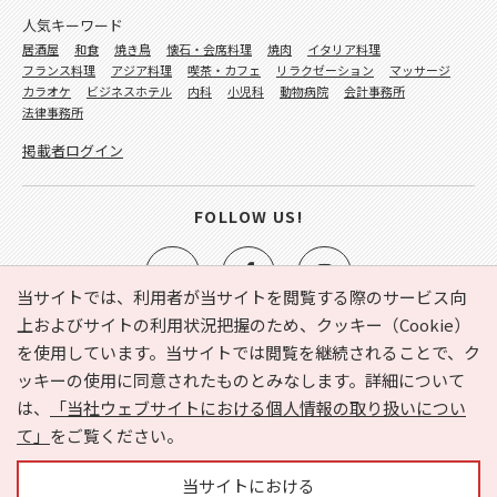
人気キーワード
居酒屋
和食
焼き鳥
懐石・会席料理
焼肉
イタリア料理
フランス料理
アジア料理
喫茶・カフェ
リラクゼーション
マッサージ
カラオケ
ビジネスホテル
内科
小児科
動物病院
会計事務所
法律事務所
掲載者ログイン
FOLLOW US!
当サイトでは、利用者が当サイトを閲覧する際のサービス向
上およびサイトの利用状況把握のため、クッキー（Cookie）
を使用しています。当サイトでは閲覧を継続されることで、ク
e-NAVITA（イーナビタ）とは？
お気に入り
ヘルプ
ッキーの使用に同意されたものとみなします。詳細について
利用規約
個人情報の取り扱いについて
運営会社
は、
「当社ウェブサイトにおける個人情報の取り扱いについ
サイトマップ
広告掲載に関するお問い合わせ
て」
をご覧ください。
サイトの内容に関するお問い合わせ
当サイトにおける