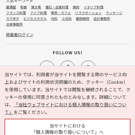
人気キーワード
居酒屋
和食
焼き鳥
懐石・会席料理
焼肉
イタリア料理
フランス料理
アジア料理
喫茶・カフェ
リラクゼーション
マッサージ
カラオケ
ビジネスホテル
内科
小児科
動物病院
会計事務所
法律事務所
掲載者ログイン
FOLLOW US!
当サイトでは、利用者が当サイトを閲覧する際のサービス向
上およびサイトの利用状況把握のため、クッキー（Cookie）
を使用しています。当サイトでは閲覧を継続されることで、ク
e-NAVITA（イーナビタ）とは？
お気に入り
ヘルプ
ッキーの使用に同意されたものとみなします。詳細について
利用規約
個人情報の取り扱いについて
運営会社
は、
「当社ウェブサイトにおける個人情報の取り扱いについ
サイトマップ
広告掲載に関するお問い合わせ
て」
をご覧ください。
サイトの内容に関するお問い合わせ
当サイトにおける
「個人情報の取り扱いについて」へ