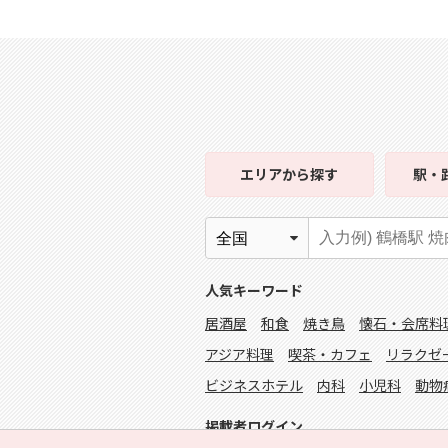
エリア
から探す
駅・
人気キーワード
居酒屋
和食
焼き鳥
懐石・会席料
アジア料理
喫茶・カフェ
リラクゼ
ビジネスホテル
内科
小児科
動物
掲載者ログイン