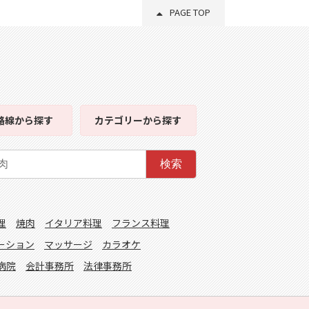
PAGE TOP
路線
から探す
カテゴリー
から探す
検索
理
焼肉
イタリア料理
フランス料理
ーション
マッサージ
カラオケ
病院
会計事務所
法律事務所