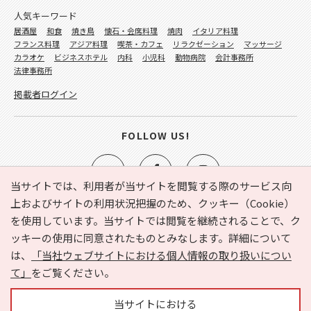
人気キーワード
居酒屋
和食
焼き鳥
懐石・会席料理
焼肉
イタリア料理
フランス料理
アジア料理
喫茶・カフェ
リラクゼーション
マッサージ
カラオケ
ビジネスホテル
内科
小児科
動物病院
会計事務所
法律事務所
掲載者ログイン
FOLLOW US!
当サイトでは、利用者が当サイトを閲覧する際のサービス向
上およびサイトの利用状況把握のため、クッキー（Cookie）
を使用しています。当サイトでは閲覧を継続されることで、ク
e-NAVITA（イーナビタ）とは？
お気に入り
ヘルプ
ッキーの使用に同意されたものとみなします。詳細について
利用規約
個人情報の取り扱いについて
運営会社
は、
「当社ウェブサイトにおける個人情報の取り扱いについ
サイトマップ
広告掲載に関するお問い合わせ
て」
をご覧ください。
サイトの内容に関するお問い合わせ
当サイトにおける