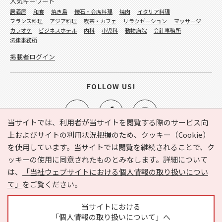
人気キーワード
居酒屋
和食
焼き鳥
懐石・会席料理
焼肉
イタリア料理
フランス料理
アジア料理
喫茶・カフェ
リラクゼーション
マッサージ
カラオケ
ビジネスホテル
内科
小児科
動物病院
会計事務所
法律事務所
掲載者ログイン
FOLLOW US!
当サイトでは、利用者が当サイトを閲覧する際のサービス向
上およびサイトの利用状況把握のため、クッキー（Cookie）
を使用しています。当サイトでは閲覧を継続されることで、ク
e-NAVITA（イーナビタ）とは？
お気に入り
ヘルプ
ッキーの使用に同意されたものとみなします。詳細について
利用規約
個人情報の取り扱いについて
運営会社
は、
「当社ウェブサイトにおける個人情報の取り扱いについ
サイトマップ
広告掲載に関するお問い合わせ
て」
をご覧ください。
サイトの内容に関するお問い合わせ
当サイトにおける
「個人情報の取り扱いについて」へ