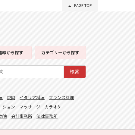
PAGE TOP
路線
から探す
カテゴリー
から探す
検索
理
焼肉
イタリア料理
フランス料理
ーション
マッサージ
カラオケ
病院
会計事務所
法律事務所