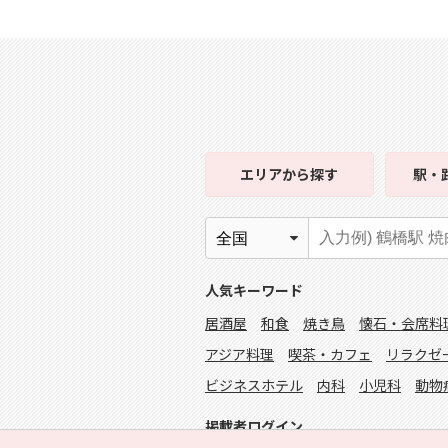
エリア
から探す
駅・
人気キーワード
居酒屋
和食
焼き鳥
懐石・会席料
アジア料理
喫茶・カフェ
リラクゼ
ビジネスホテル
内科
小児科
動物
掲載者ログイン