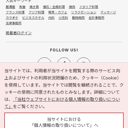
人気キーワード
居酒屋
和食
焼き鳥
懐石・会席料理
焼肉
イタリア料理
フランス料理
アジア料理
喫茶・カフェ
リラクゼーション
マッサージ
カラオケ
ビジネスホテル
内科
小児科
動物病院
会計事務所
法律事務所
掲載者ログイン
FOLLOW US!
当サイトでは、利用者が当サイトを閲覧する際のサービス向
上およびサイトの利用状況把握のため、クッキー（Cookie）
を使用しています。当サイトでは閲覧を継続されることで、ク
e-NAVITA（イーナビタ）とは？
お気に入り
ヘルプ
ッキーの使用に同意されたものとみなします。詳細について
利用規約
個人情報の取り扱いについて
運営会社
は、
「当社ウェブサイトにおける個人情報の取り扱いについ
サイトマップ
広告掲載に関するお問い合わせ
て」
をご覧ください。
サイトの内容に関するお問い合わせ
当サイトにおける
「個人情報の取り扱いについて」へ