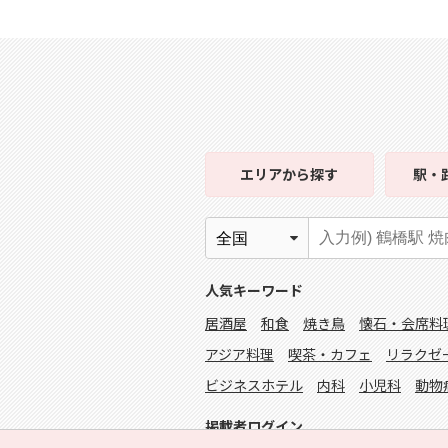
エリア
から探す
駅・
人気キーワード
居酒屋
和食
焼き鳥
懐石・会席料
アジア料理
喫茶・カフェ
リラクゼ
ビジネスホテル
内科
小児科
動物
掲載者ログイン