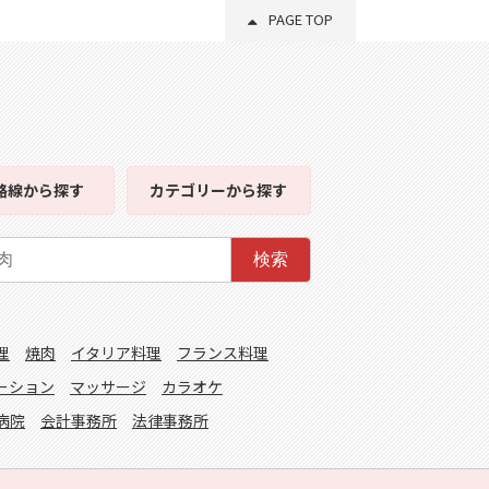
PAGE TOP
路線
から探す
カテゴリー
から探す
検索
理
焼肉
イタリア料理
フランス料理
ーション
マッサージ
カラオケ
病院
会計事務所
法律事務所