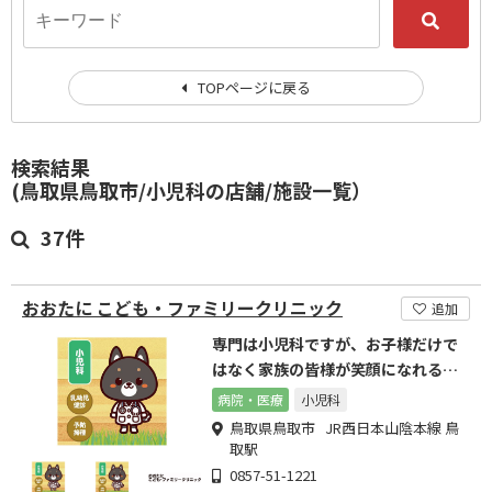
TOPページに戻る
検索結果
(鳥取県鳥取市/小児科の店舗/施設一覧）
37件
おおたに こども・ファミリークリニック
追加
専門は小児科ですが、お子様だけで
はなく家族の皆様が笑顔になれる明
るい病院を目指しています。
病院・医療
小児科
鳥取県鳥取市 JR西日本山陰本線 鳥
取駅
0857-51-1221