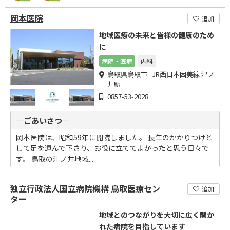
岡本医院
追加
地域医療の未来と皆様の健康のため
に
病院・医療
内科
鳥取県鳥取市 JR西日本因美線 津ノ
井駅
0857-53-2028
―ごあいさつ―
岡本医院は、昭和59年に開院しました。 長年のかかりつけと
して足を運んで下さり、お役に立ててよかったと思う日々で
す。 鳥取の津ノ井地域...
独立行政法人国立病院機構 鳥取医療セン
追加
ター
地域とのつながりを大切に広く開か
れた病院を目指しています