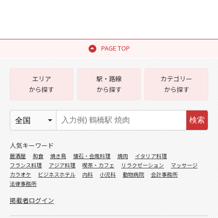
PAGE TOP
エリア
駅・路線
カテゴリー
から探す
から探す
から探す
検索
人気キーワード
居酒屋
和食
焼き鳥
懐石・会席料理
焼肉
イタリア料理
フランス料理
アジア料理
喫茶・カフェ
リラクゼーション
マッサージ
カラオケ
ビジネスホテル
内科
小児科
動物病院
会計事務所
法律事務所
掲載者ログイン