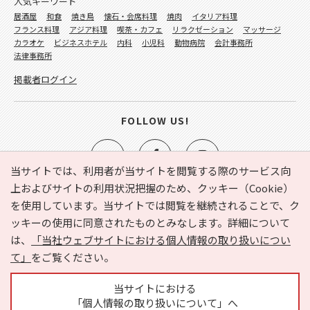
人気キーワード
居酒屋
和食
焼き鳥
懐石・会席料理
焼肉
イタリア料理
フランス料理
アジア料理
喫茶・カフェ
リラクゼーション
マッサージ
カラオケ
ビジネスホテル
内科
小児科
動物病院
会計事務所
法律事務所
掲載者ログイン
FOLLOW US!
当サイトでは、利用者が当サイトを閲覧する際のサービス向
上およびサイトの利用状況把握のため、クッキー（Cookie）
を使用しています。当サイトでは閲覧を継続されることで、ク
e-NAVITA（イーナビタ）とは？
お気に入り
ヘルプ
ッキーの使用に同意されたものとみなします。詳細について
利用規約
個人情報の取り扱いについて
運営会社
は、
「当社ウェブサイトにおける個人情報の取り扱いについ
サイトマップ
広告掲載に関するお問い合わせ
て」
をご覧ください。
サイトの内容に関するお問い合わせ
当サイトにおける
「個人情報の取り扱いについて」へ