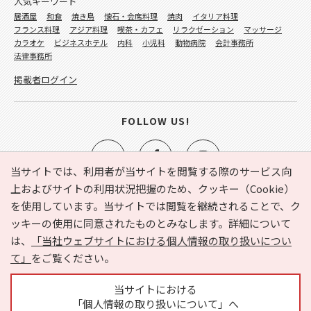
人気キーワード
居酒屋
和食
焼き鳥
懐石・会席料理
焼肉
イタリア料理
フランス料理
アジア料理
喫茶・カフェ
リラクゼーション
マッサージ
カラオケ
ビジネスホテル
内科
小児科
動物病院
会計事務所
法律事務所
掲載者ログイン
FOLLOW US!
当サイトでは、利用者が当サイトを閲覧する際のサービス向
上およびサイトの利用状況把握のため、クッキー（Cookie）
を使用しています。当サイトでは閲覧を継続されることで、ク
e-NAVITA（イーナビタ）とは？
お気に入り
ヘルプ
ッキーの使用に同意されたものとみなします。詳細について
利用規約
個人情報の取り扱いについて
運営会社
は、
「当社ウェブサイトにおける個人情報の取り扱いについ
サイトマップ
広告掲載に関するお問い合わせ
て」
をご覧ください。
サイトの内容に関するお問い合わせ
当サイトにおける
「個人情報の取り扱いについて」へ