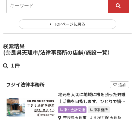
TOPページに戻る
検索結果
(奈良県天理市/法律事務所の店舗/施設一覧）
1件
フジイ法律事務所
追加
地元を大切に地域に根を張った弁護
士活動を目指します。ひとりで悩ま
ず、お気軽にご相談下さい。
法律・会計関連
法律事務所
奈良県天理市 ＪＲ桜井線 天理駅