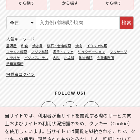
から探す
から探す
から探す
検索
人気キーワード
居酒屋
和食
焼き鳥
懐石・会席料理
焼肉
イタリア料理
フランス料理
アジア料理
喫茶・カフェ
リラクゼーション
マッサージ
カラオケ
ビジネスホテル
内科
小児科
動物病院
会計事務所
法律事務所
掲載者ログイン
FOLLOW US!
当サイトでは、利用者が当サイトを閲覧する際のサービス向
上およびサイトの利用状況把握のため、クッキー（Cookie）
を使用しています。当サイトでは閲覧を継続されることで、ク
e-NAVITA（イーナビタ）とは？
お気に入り
ヘルプ
ッキーの使用に同意されたものとみなします。詳細について