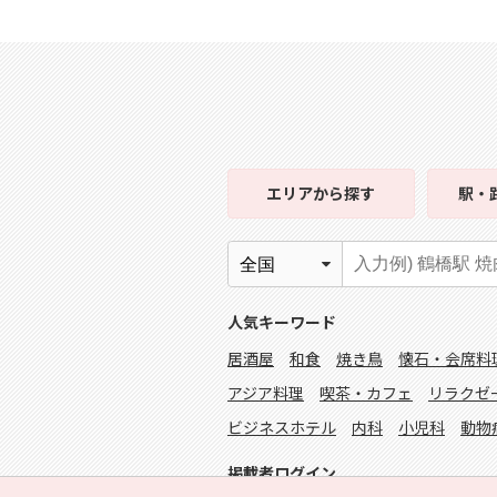
エリア
から探す
駅・
人気キーワード
居酒屋
和食
焼き鳥
懐石・会席料
アジア料理
喫茶・カフェ
リラクゼ
ビジネスホテル
内科
小児科
動物
掲載者ログイン