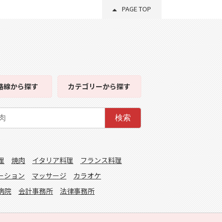
PAGE TOP
路線
から探す
カテゴリー
から探す
検索
理
焼肉
イタリア料理
フランス料理
ーション
マッサージ
カラオケ
病院
会計事務所
法律事務所