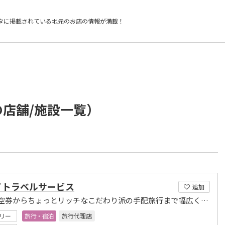
タに掲載されている
地元のお店の情報が満載！
の店舗/施設一覧）
イトラベルサービス
追加
格安航空券からちょっとリッチなこだわり派の手配旅行まで幅広く取扱っています。
リー
旅行・宿泊
旅行代理店