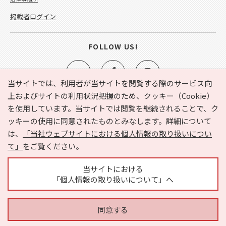
掲載者ログイン
FOLLOW US!
当サイトでは、利用者が当サイトを閲覧する際のサービス向
上およびサイトの利用状況把握のため、クッキー（Cookie）
を使用しています。当サイトでは閲覧を継続されることで、ク
e-NAVITA（イーナビタ）とは？
お気に入り
ヘルプ
ッキーの使用に同意されたものとみなします。詳細について
利用規約
個人情報の取り扱いについて
運営会社
は、
「当社ウェブサイトにおける個人情報の取り扱いについ
サイトマップ
広告掲載に関するお問い合わせ
て」
をご覧ください。
サイトの内容に関するお問い合わせ
当サイトにおける
「個人情報の取り扱いについて」へ
同意する
Copyright © HYOJITO.Co.,Ltd. All Rights Reserved.