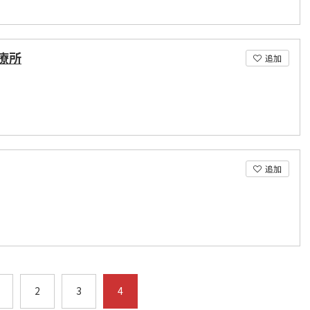
療所
追加
追加
2
3
4