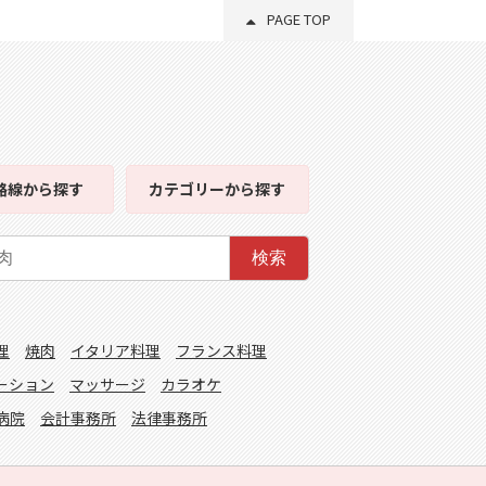
PAGE TOP
路線
から探す
カテゴリー
から探す
検索
理
焼肉
イタリア料理
フランス料理
ーション
マッサージ
カラオケ
病院
会計事務所
法律事務所