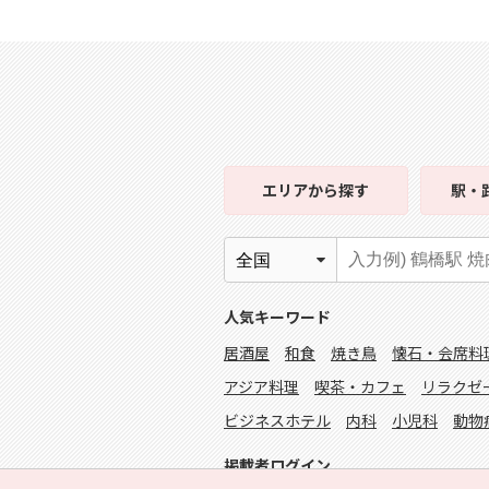
エリア
から探す
駅・
人気キーワード
居酒屋
和食
焼き鳥
懐石・会席料
アジア料理
喫茶・カフェ
リラクゼ
ビジネスホテル
内科
小児科
動物
掲載者ログイン