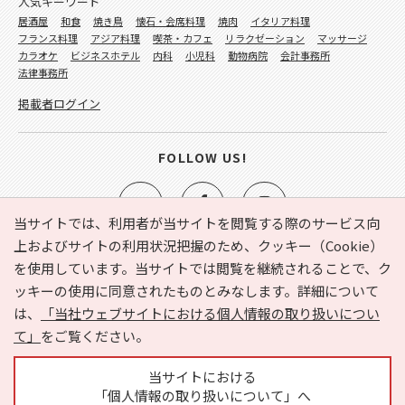
人気キーワード
居酒屋
和食
焼き鳥
懐石・会席料理
焼肉
イタリア料理
フランス料理
アジア料理
喫茶・カフェ
リラクゼーション
マッサージ
カラオケ
ビジネスホテル
内科
小児科
動物病院
会計事務所
法律事務所
掲載者ログイン
FOLLOW US!
当サイトでは、利用者が当サイトを閲覧する際のサービス向
上およびサイトの利用状況把握のため、クッキー（Cookie）
を使用しています。当サイトでは閲覧を継続されることで、ク
e-NAVITA（イーナビタ）とは？
お気に入り
ヘルプ
ッキーの使用に同意されたものとみなします。詳細について
利用規約
個人情報の取り扱いについて
運営会社
は、
「当社ウェブサイトにおける個人情報の取り扱いについ
サイトマップ
広告掲載に関するお問い合わせ
て」
をご覧ください。
サイトの内容に関するお問い合わせ
当サイトにおける
「個人情報の取り扱いについて」へ