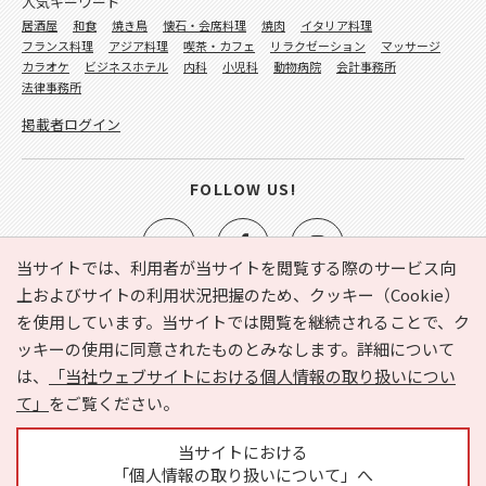
人気キーワード
居酒屋
和食
焼き鳥
懐石・会席料理
焼肉
イタリア料理
フランス料理
アジア料理
喫茶・カフェ
リラクゼーション
マッサージ
カラオケ
ビジネスホテル
内科
小児科
動物病院
会計事務所
法律事務所
掲載者ログイン
FOLLOW US!
当サイトでは、利用者が当サイトを閲覧する際のサービス向
上およびサイトの利用状況把握のため、クッキー（Cookie）
を使用しています。当サイトでは閲覧を継続されることで、ク
e-NAVITA（イーナビタ）とは？
お気に入り
ヘルプ
ッキーの使用に同意されたものとみなします。詳細について
利用規約
個人情報の取り扱いについて
運営会社
は、
「当社ウェブサイトにおける個人情報の取り扱いについ
サイトマップ
広告掲載に関するお問い合わせ
て」
をご覧ください。
サイトの内容に関するお問い合わせ
当サイトにおける
「個人情報の取り扱いについて」へ