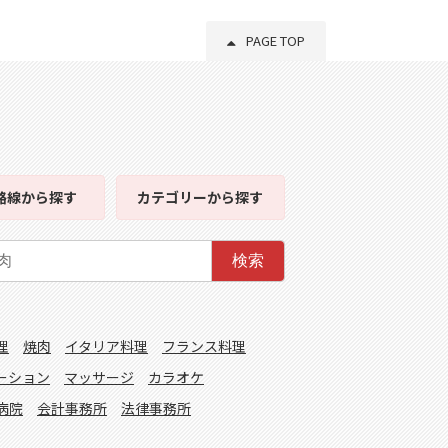
PAGE TOP
路線
から探す
カテゴリー
から探す
検索
理
焼肉
イタリア料理
フランス料理
ーション
マッサージ
カラオケ
病院
会計事務所
法律事務所