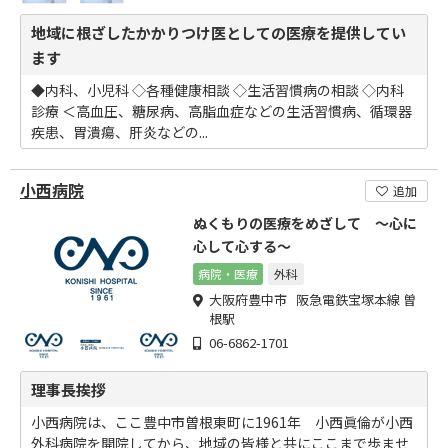
地域に根ざしたかかりつけ医としての医療を提供してい
ます
◆内科、小児科 ◇各種健康相談 ◇生活習慣病の相談 ◇内科
診療 ＜高血圧、糖尿病、高脂血症などの生活習慣病、循環器
疾患、胃潰瘍、肝炎などの...
小西病院
追加
ぬくもりの医療をめざして ～心に
心して心する～
病院・医療
外科
大阪府豊中市 阪急電鉄宝塚本線 曽
根駅
06-6862-1701
理事長挨拶
小西病院は、ここ豊中市曽根東町に1961年 小西眞倫が小西
外科病院を開院してから、地域の皆様と共にここまで歩ませ