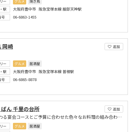
リー
グルメ
焼き鳥
大阪府豊中市 阪急宝塚本線 服部天神駅
・駅
06-6863-1455
番号
 岡崎
追加
リー
グルメ
居酒屋
大阪府豊中市 阪急宝塚本線 曽根駅
・駅
06-6865-8878
番号
くばん 千里の台所
追加
毎月変わる宴会コースとご予算に合わせた色々なお料理の組み合わせもご相談させて頂いております
リー
グルメ
居酒屋