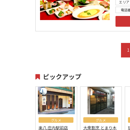
エリア
電話
1
ピックアップ
グルメ
グルメ
楽八 庄内駅前店
大衆割烹 とまり木