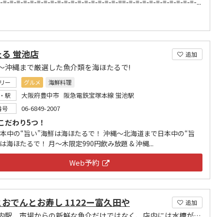
-=-=-=-=-=-=-=-=-=-=-=-=-=-=-=-=-=-==-=-=-=-=-=-=-=-=-=-=-...
る 蛍池店
追加
～沖縄まで厳選した魚介類を海ほたるで!
リー
グルメ
海鮮料理
大阪府豊中市 阪急電鉄宝塚本線 蛍池駅
・駅
06-6849-2007
番号
こだわり5つ！
日本中の“旨い”海鮮は海ほたるで！ 沖縄～北海道まで日本中の“旨
は海ほたるで！ 月～木限定990円飲み放題 & 沖縄...
Web予約
おでんとお寿し 1122ー富久田や
追加
阪急庄内駅、市場からの新鮮な魚介だけではなく、店内には水槽が配置されています。