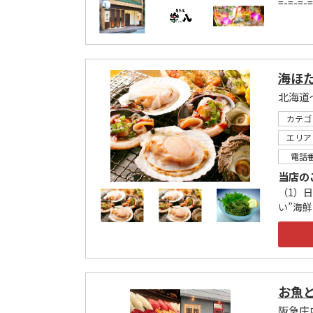
=-=-=-=
海ほた
北海道
カテゴ
エリア
電話
当店の
（1）
い”海鮮
お魚と