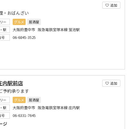
追加
理・おばんざい
リー
グルメ
居酒屋
大阪府豊中市 阪急電鉄宝塚本線 蛍池駅
・駅
06-6845-3525
番号
庄内駅前店
追加
ご予約承ります
リー
グルメ
居酒屋
大阪府豊中市 阪急電鉄宝塚本線 庄内駅
・駅
06-6331-7645
番号
ージ