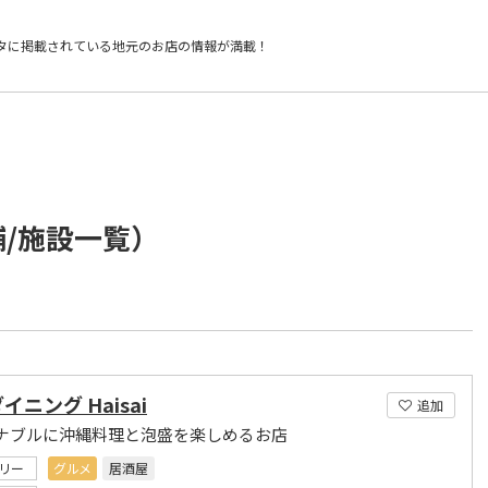
タに掲載されている
地元のお店の情報が満載！
舗/施設一覧）
イニング Haisai
追加
ナブルに沖縄料理と泡盛を楽しめるお店
リー
グルメ
居酒屋