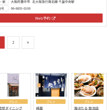
大阪府豊中市 北大阪急行南北線 千里中央駅
・駅
06-6835-0100
番号
Web予約
2
グルメ
グルメ
グルメ
琉球ダイニング
峰屋
海ほたる 蛍池店