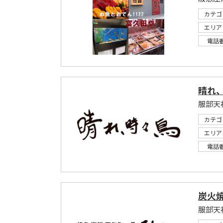
カテゴ
エリア
電話
晴れ
服部天
カテゴ
エリア
電話
炭火焼
服部天