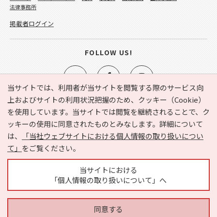
法律事務所
掲載者ログイン
FOLLOW US!
当サイトでは、利用者が当サイトを閲覧する際のサービス向
上およびサイトの利用状況把握のため、クッキー（Cookie）
を使用しています。当サイトでは閲覧を継続されることで、ク
e-NAVITA（イーナビタ）とは？
お気に入り
ヘルプ
ッキーの使用に同意されたものとみなします。詳細について
利用規約
個人情報の取り扱いについて
運営会社
は、
「当社ウェブサイトにおける個人情報の取り扱いについ
サイトマップ
広告掲載に関するお問い合わせ
て」
をご覧ください。
サイトの内容に関するお問い合わせ
当サイトにおける
「個人情報の取り扱いについて」へ
同意する