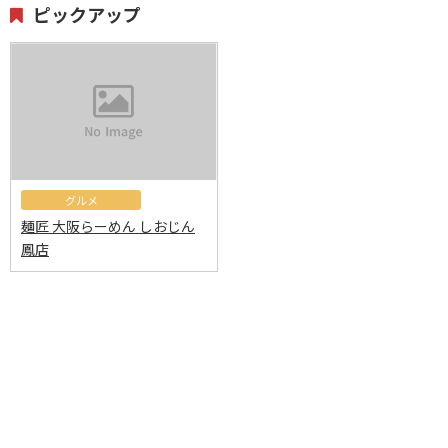
ピックアップ
グルメ
麺匠 大阪らーめん しおじん
鳳店