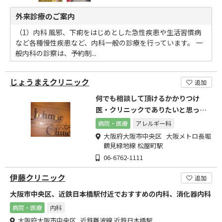
外来診療のご案内
（1）内科 風邪、下痢をはじめとした急性疾患や生活習慣病
など各種慢性疾患など、内科一般の診療を行っています。 一
般内科の診察は、予約制...
じょうまえクリニック
追加
何でも相談して頂けるかかりつけ
医・クリニックでありたいと思って
おります。
病院・医療
アレルギー科
大阪府大阪市中央区 大阪メトロ長堀
鶴見緑地線 松屋町駅
06-6762-1111
伊藤クリニック
追加
大阪市中央区、近鉄日本橋駅付近でおすすめの内科、消化器内科
病院・医療
内科
大阪府大阪市中央区 近鉄難波線 近鉄日本橋駅