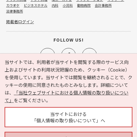
カラオケ
ビジネスホテル
内科
小児科
動物病院
会計事務所
法律事務所
掲載者ログイン
FOLLOW US!
当サイトでは、利用者が当サイトを閲覧する際のサービス向
上およびサイトの利用状況把握のため、クッキー（Cookie）
を使用しています。当サイトでは閲覧を継続されることで、ク
e-NAVITA（イーナビタ）とは？
お気に入り
ヘルプ
ッキーの使用に同意されたものとみなします。詳細について
利用規約
個人情報の取り扱いについて
運営会社
は、
「当社ウェブサイトにおける個人情報の取り扱いについ
サイトマップ
広告掲載に関するお問い合わせ
て」
をご覧ください。
サイトの内容に関するお問い合わせ
当サイトにおける
「個人情報の取り扱いについて」へ