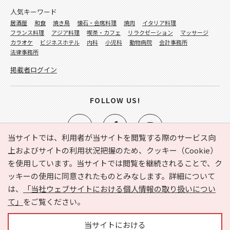
人気キーワード
居酒屋
和食
焼き鳥
懐石・会席料理
焼肉
イタリア料理
フランス料理
アジア料理
喫茶・カフェ
リラクゼーション
マッサージ
カラオケ
ビジネスホテル
内科
小児科
動物病院
会計事務所
法律事務所
掲載者ログイン
FOLLOW US!
当サイトでは、利用者が当サイトを閲覧する際のサービス向
上およびサイトの利用状況把握のため、クッキー（Cookie）
を使用しています。当サイトでは閲覧を継続されることで、ク
e-NAVITA（イーナビタ）とは？
お気に入り
ヘルプ
ッキーの使用に同意されたものとみなします。詳細について
利用規約
個人情報の取り扱いについて
運営会社
は、
「当社ウェブサイトにおける個人情報の取り扱いについ
サイトマップ
広告掲載に関するお問い合わせ
て」
をご覧ください。
サイトの内容に関するお問い合わせ
当サイトにおける