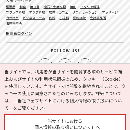
人気キーワード
居酒屋
和食
焼き鳥
懐石・会席料理
焼肉
イタリア料理
フランス料理
アジア料理
喫茶・カフェ
リラクゼーション
マッサージ
カラオケ
ビジネスホテル
内科
小児科
動物病院
会計事務所
法律事務所
掲載者ログイン
FOLLOW US!
当サイトでは、利用者が当サイトを閲覧する際のサービス向
上およびサイトの利用状況把握のため、クッキー（Cookie）
を使用しています。当サイトでは閲覧を継続されることで、ク
e-NAVITA（イーナビタ）とは？
お気に入り
ヘルプ
ッキーの使用に同意されたものとみなします。詳細について
利用規約
個人情報の取り扱いについて
運営会社
は、
「当社ウェブサイトにおける個人情報の取り扱いについ
サイトマップ
広告掲載に関するお問い合わせ
て」
をご覧ください。
サイトの内容に関するお問い合わせ
当サイトにおける
「個人情報の取り扱いについて」へ