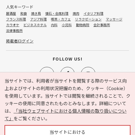
人気キーワード
居酒屋
和食
焼き鳥
懐石・会席料理
焼肉
イタリア料理
フランス料理
アジア料理
喫茶・カフェ
リラクゼーション
マッサージ
カラオケ
ビジネスホテル
内科
小児科
動物病院
会計事務所
法律事務所
掲載者ログイン
FOLLOW US!
当サイトでは、利用者が当サイトを閲覧する際のサービス向
上およびサイトの利用状況把握のため、クッキー（Cookie）
を使用しています。当サイトでは閲覧を継続されることで、ク
e-NAVITA（イーナビタ）とは？
お気に入り
ヘルプ
ッキーの使用に同意されたものとみなします。詳細について
利用規約
個人情報の取り扱いについて
運営会社
は、
「当社ウェブサイトにおける個人情報の取り扱いについ
サイトマップ
広告掲載に関するお問い合わせ
て」
をご覧ください。
サイトの内容に関するお問い合わせ
当サイトにおける