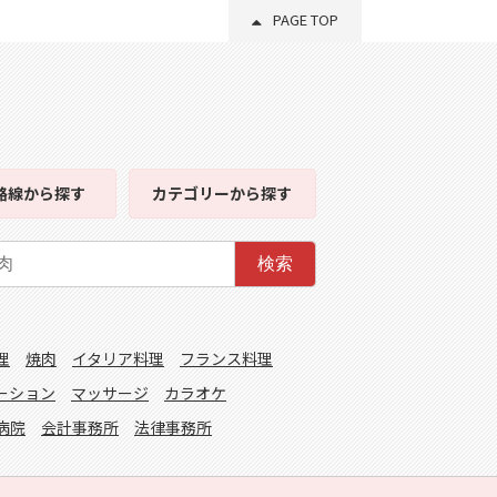
PAGE TOP
路線
から探す
カテゴリー
から探す
検索
理
焼肉
イタリア料理
フランス料理
ーション
マッサージ
カラオケ
病院
会計事務所
法律事務所