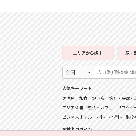
エリア
から探す
駅・
人気キーワード
居酒屋
和食
焼き鳥
懐石・会席料
アジア料理
喫茶・カフェ
リラクゼ
ビジネスホテル
内科
小児科
動物
掲載者ログイン