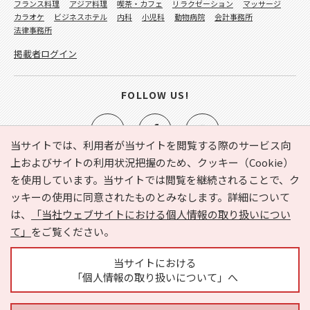
フランス料理
アジア料理
喫茶・カフェ
リラクゼーション
マッサージ
カラオケ
ビジネスホテル
内科
小児科
動物病院
会計事務所
法律事務所
掲載者ログイン
FOLLOW US!
当サイトでは、利用者が当サイトを閲覧する際のサービス向
上およびサイトの利用状況把握のため、クッキー（Cookie）
を使用しています。当サイトでは閲覧を継続されることで、ク
e-NAVITA（イーナビタ）とは？
お気に入り
ヘルプ
ッキーの使用に同意されたものとみなします。詳細について
利用規約
個人情報の取り扱いについて
運営会社
は、
「当社ウェブサイトにおける個人情報の取り扱いについ
サイトマップ
広告掲載に関するお問い合わせ
て」
をご覧ください。
サイトの内容に関するお問い合わせ
当サイトにおける
「個人情報の取り扱いについて」へ