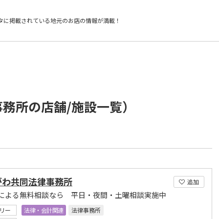
タに掲載されている
地元のお店の情報が満載！
事務所の店舗/施設一覧）
がわ共同法律事務所
追加
による無料相談なら 平日・夜間・土曜相談実施中
リー
法律・会計関連
法律事務所