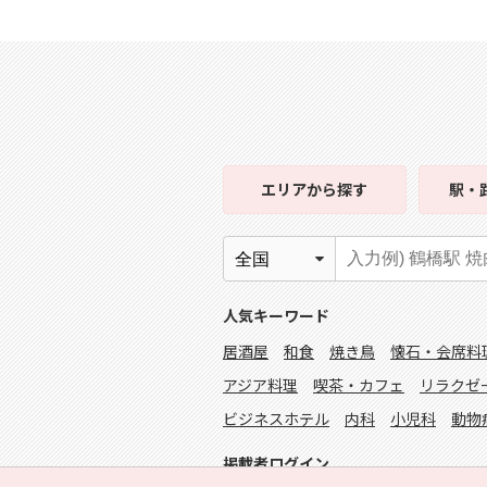
エリア
から探す
駅・
人気キーワード
居酒屋
和食
焼き鳥
懐石・会席料
アジア料理
喫茶・カフェ
リラクゼ
ビジネスホテル
内科
小児科
動物
掲載者ログイン