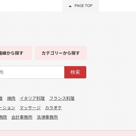
PAGE TOP
路線
から探す
カテゴリー
から探す
検索
理
焼肉
イタリア料理
フランス料理
ーション
マッサージ
カラオケ
病院
会計事務所
法律事務所