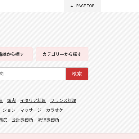
PAGE TOP
路線
から探す
カテゴリー
から探す
検索
理
焼肉
イタリア料理
フランス料理
ーション
マッサージ
カラオケ
病院
会計事務所
法律事務所