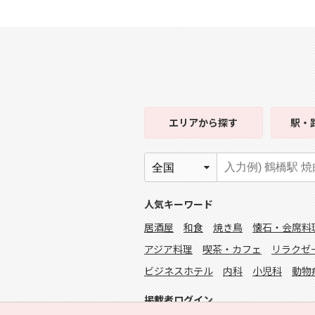
エリア
から探す
駅・
人気キーワード
居酒屋
和食
焼き鳥
懐石・会席料
アジア料理
喫茶・カフェ
リラクゼ
ビジネスホテル
内科
小児科
動物
掲載者ログイン