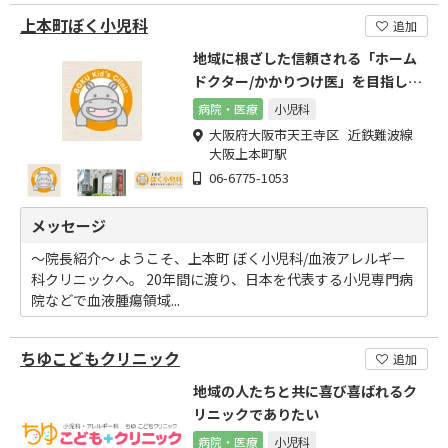
上本町ぼく小児科
追加
地域に根ざした信頼される「ホーム
ドクター/かかりつけ医」を目指しま
す。
病院・医療
小児科
大阪府大阪市天王寺区 近鉄難波線
大阪上本町駅
06-6775-1053
メッセージ
～院長紹介～ ようこそ、上本町 ぼく小児科/血液アレルギー
科クリニックへ。 20年間に渡り、日本を代表する小児専門病
院などで血液腫瘍領域...
ちゆこどもクリニック
追加
地域の人たちと共に喜び喜ばれるク
リニックでありたい
病院・医療
小児科