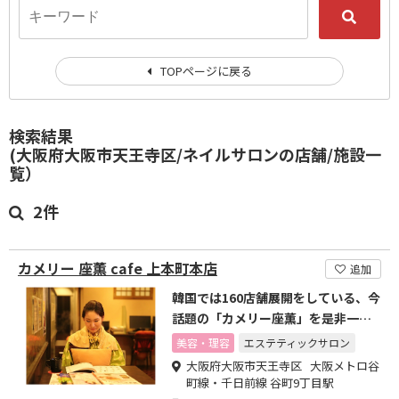
TOPページに戻る
検索結果
(大阪府大阪市天王寺区/ネイルサロンの店舗/施設一
覧）
2件
カメリー 座薫 cafe 上本町本店
追加
韓国では160店舗展開をしている、今
話題の「カメリー座薫」を是非一度
体験してみてください!
美容・理容
エステティックサロン
大阪府大阪市天王寺区 大阪メトロ谷
町線・千日前線 谷町9丁目駅