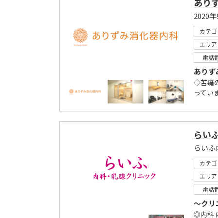
あり
カテゴ
エリア
電話
ありず
◇苦痛
っていま
らい
カテゴ
エリア
電話
～クリ
◎内科