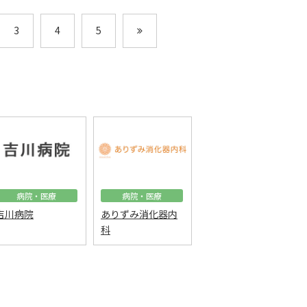
3
4
5
病院・医療
病院・医療
吉川病院
ありずみ消化器内
科