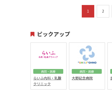
1
2
ピックアップ
病院・医療
病院・医療
らいふ内科・乳腺
大野記念病院
クリニック