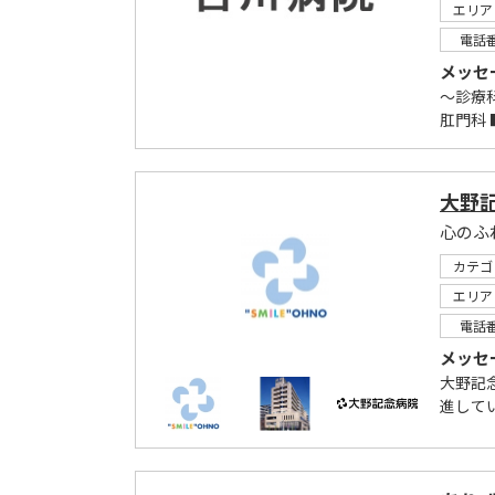
エリア
電話
メッセ
～診療科
肛門科
大野
心のふ
カテゴ
エリア
電話
メッセ
大野記
進して