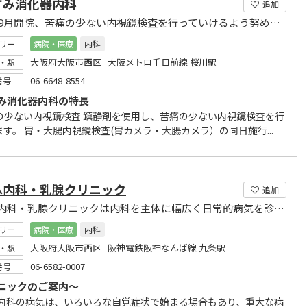
ずみ消化器内科
追加
2020年9月開院、苦痛の少ない内視鏡検査を行っていけるよう努めます
リー
病院・医療
内科
大阪府大阪市西区 大阪メトロ千日前線 桜川駅
・駅
06-6648-8554
番号
み消化器内科の特長
の少ない内視鏡検査 鎮静剤を使用し、苦痛の少ない内視鏡検査を行
す。 胃・大腸内視鏡検査(胃カメラ・大腸カメラ）の同日施行...
ふ内科・乳腺クリニック
追加
らいふ内科・乳腺クリニックは内科を主体に幅広く日常的病気を診療いたします。
リー
病院・医療
内科
大阪府大阪市西区 阪神電鉄阪神なんば線 九条駅
・駅
06-6582-0007
番号
ニックのご案内～
 内科の病気は、いろいろな自覚症状で始まる場合もあり、重大な病