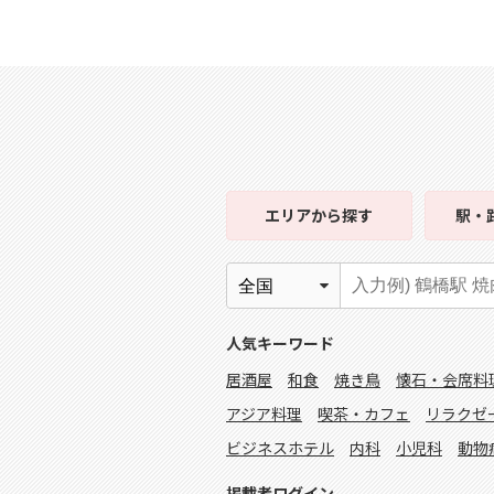
エリア
から探す
駅・
人気キーワード
居酒屋
和食
焼き鳥
懐石・会席料
アジア料理
喫茶・カフェ
リラクゼ
ビジネスホテル
内科
小児科
動物
掲載者ログイン