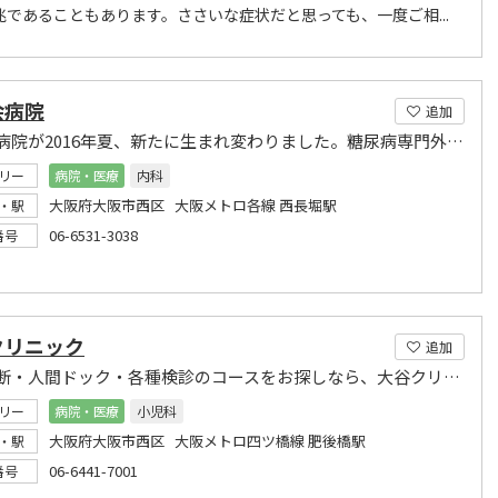
兆であることもあります。ささいな症状だと思っても、一度ご相...
会病院
追加
北堀江病院が2016年夏、新たに生まれ変わりました。糖尿病専門外来も実施しています。
リー
病院・医療
内科
大阪府大阪市西区 大阪メトロ各線 西長堀駅
・駅
06-6531-3038
番号
クリニック
追加
健康診断・人間ドック・各種検診のコースをお探しなら、大谷クリニックをご利用下さい
リー
病院・医療
小児科
大阪府大阪市西区 大阪メトロ四ツ橋線 肥後橋駅
・駅
06-6441-7001
番号