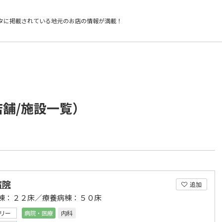
タに掲載されている
地元のお店の情報が満載！
店舗/施設一覧）
病院
追加
棟：２２床／療養病棟：５０床
リー
病院・医療
内科