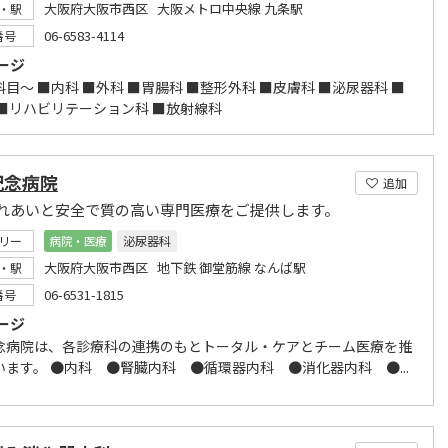
大阪府大阪市西区 大阪メトロ中央線 九条駅
・駅
06-6583-4114
番号
ージ
目～ ■内科 ■外科 ■胃腸科 ■整形外科 ■皮膚科 ■泌尿器科 ■
 ■リハビリテーション科 ■放射線科
記念病院
追加
れあいと安全で質の高い専門医療をご提供します。
リー
病院・医療
泌尿器科
大阪府大阪市西区 地下鉄 御堂筋線 なんば駅
・駅
06-6531-1815
番号
ージ
念病院は、各診療科の連携のもとトータル・ケアとチーム医療を推
います。 ●内科 ●腎臓内科 ●循環器内科 ●消化器内科 ●...