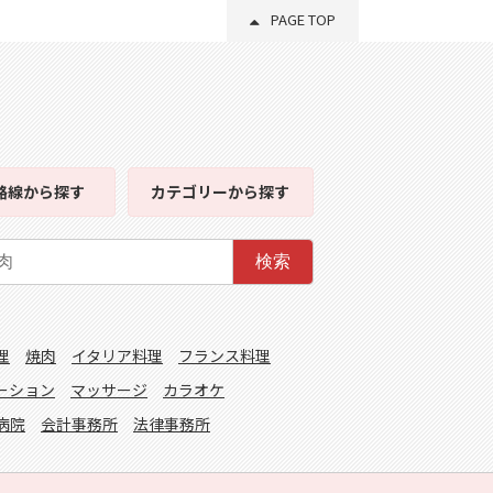
PAGE TOP
路線
から探す
カテゴリー
から探す
検索
理
焼肉
イタリア料理
フランス料理
ーション
マッサージ
カラオケ
病院
会計事務所
法律事務所