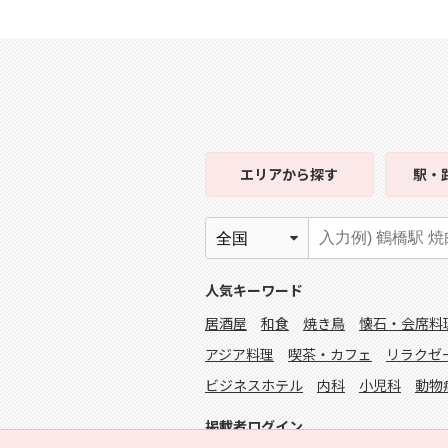
エリア
から探す
駅・
人気キーワード
居酒屋
和食
焼き鳥
懐石・会席料
アジア料理
喫茶・カフェ
リラクゼ
ビジネスホテル
内科
小児科
動物
掲載者ログイン