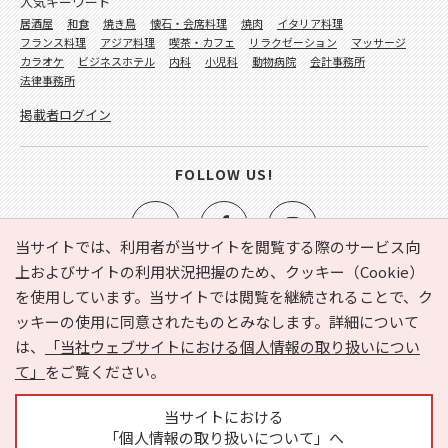
人気キーワード
居酒屋
和食
焼き鳥
懐石・会席料理
焼肉
イタリア料理
フランス料理
アジア料理
喫茶・カフェ
リラクゼーション
マッサージ
カラオケ
ビジネスホテル
内科
小児科
動物病院
会計事務所
法律事務所
掲載者ログイン
FOLLOW US!
当サイトでは、利用者が当サイトを閲覧する際のサービス向
上およびサイトの利用状況把握のため、クッキー（Cookie）
を使用しています。当サイトでは閲覧を継続されることで、ク
e-NAVITA（イーナビタ）とは？
お気に入り
ヘルプ
ッキーの使用に同意されたものとみなします。詳細について
利用規約
個人情報の取り扱いについて
運営会社
は、
「当社ウェブサイトにおける個人情報の取り扱いについ
サイトマップ
広告掲載に関するお問い合わせ
て」
をご覧ください。
サイトの内容に関するお問い合わせ
当サイトにおける
「個人情報の取り扱いについて」へ