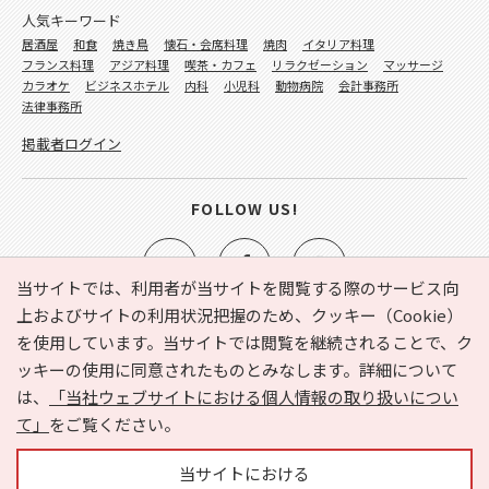
人気キーワード
居酒屋
和食
焼き鳥
懐石・会席料理
焼肉
イタリア料理
フランス料理
アジア料理
喫茶・カフェ
リラクゼーション
マッサージ
カラオケ
ビジネスホテル
内科
小児科
動物病院
会計事務所
法律事務所
掲載者ログイン
FOLLOW US!
当サイトでは、利用者が当サイトを閲覧する際のサービス向
上およびサイトの利用状況把握のため、クッキー（Cookie）
を使用しています。当サイトでは閲覧を継続されることで、ク
e-NAVITA（イーナビタ）とは？
お気に入り
ヘルプ
ッキーの使用に同意されたものとみなします。詳細について
利用規約
個人情報の取り扱いについて
運営会社
は、
「当社ウェブサイトにおける個人情報の取り扱いについ
サイトマップ
広告掲載に関するお問い合わせ
て」
をご覧ください。
サイトの内容に関するお問い合わせ
当サイトにおける