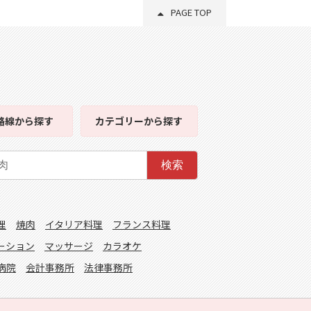
PAGE TOP
路線
から探す
カテゴリー
から探す
検索
理
焼肉
イタリア料理
フランス料理
ーション
マッサージ
カラオケ
病院
会計事務所
法律事務所