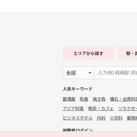
エリア
から探す
駅・
人気キーワード
居酒屋
和食
焼き鳥
懐石・会席料
アジア料理
喫茶・カフェ
リラクゼ
ビジネスホテル
内科
小児科
動物
掲載者ログイン