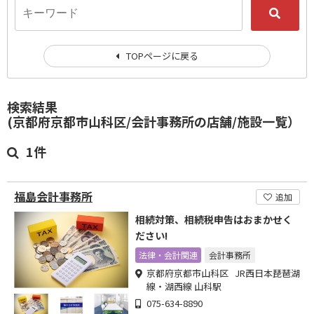
TOPページに戻る
検索結果
(京都府京都市山科区/会計事務所の店舗/施設一覧）
1件
福島会計事務所
追加
相続対策、相続税申告はおまかせく
ださい!
法律・会計関連
会計事務所
京都府京都市山科区 JR西日本琵琶湖
線・湖西線 山科駅
075-634-8890