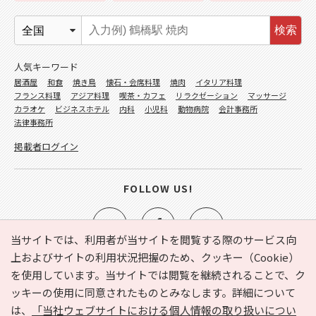
検索
人気キーワード
居酒屋
和食
焼き鳥
懐石・会席料理
焼肉
イタリア料理
フランス料理
アジア料理
喫茶・カフェ
リラクゼーション
マッサージ
カラオケ
ビジネスホテル
内科
小児科
動物病院
会計事務所
法律事務所
掲載者ログイン
FOLLOW US!
当サイトでは、利用者が当サイトを閲覧する際のサービス向
上およびサイトの利用状況把握のため、クッキー（Cookie）
を使用しています。当サイトでは閲覧を継続されることで、ク
e-NAVITA（イーナビタ）とは？
お気に入り
ヘルプ
ッキーの使用に同意されたものとみなします。詳細について
利用規約
個人情報の取り扱いについて
運営会社
は、
「当社ウェブサイトにおける個人情報の取り扱いについ