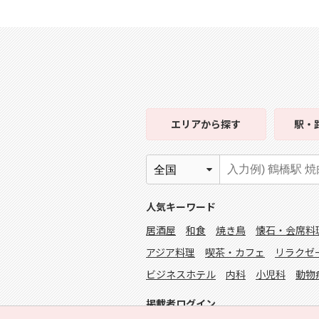
エリア
から探す
駅・
人気キーワード
居酒屋
和食
焼き鳥
懐石・会席料
アジア料理
喫茶・カフェ
リラクゼ
ビジネスホテル
内科
小児科
動物
掲載者ログイン