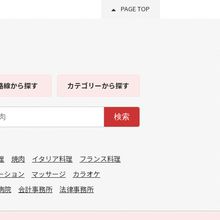
PAGE TOP
路線
から探す
カテゴリー
から探す
検索
理
焼肉
イタリア料理
フランス料理
ーション
マッサージ
カラオケ
病院
会計事務所
法律事務所