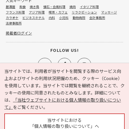
人気キーワード
居酒屋
和食
焼き鳥
懐石・会席料理
焼肉
イタリア料理
フランス料理
アジア料理
喫茶・カフェ
リラクゼーション
マッサージ
カラオケ
ビジネスホテル
内科
小児科
動物病院
会計事務所
法律事務所
掲載者ログイン
FOLLOW US!
当サイトでは、利用者が当サイトを閲覧する際のサービス向
上およびサイトの利用状況把握のため、クッキー（Cookie）
を使用しています。当サイトでは閲覧を継続されることで、ク
e-NAVITA（イーナビタ）とは？
お気に入り
ヘルプ
ッキーの使用に同意されたものとみなします。詳細について
利用規約
個人情報の取り扱いについて
運営会社
は、
「当社ウェブサイトにおける個人情報の取り扱いについ
サイトマップ
広告掲載に関するお問い合わせ
て」
をご覧ください。
サイトの内容に関するお問い合わせ
当サイトにおける
「個人情報の取り扱いについて」へ